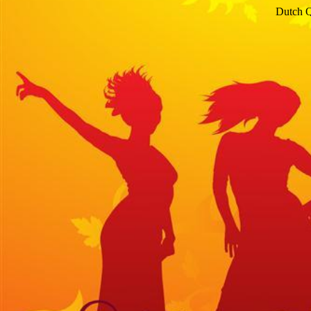
Dutch 